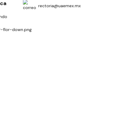
ica
rectoria@uaemex.mx
undo